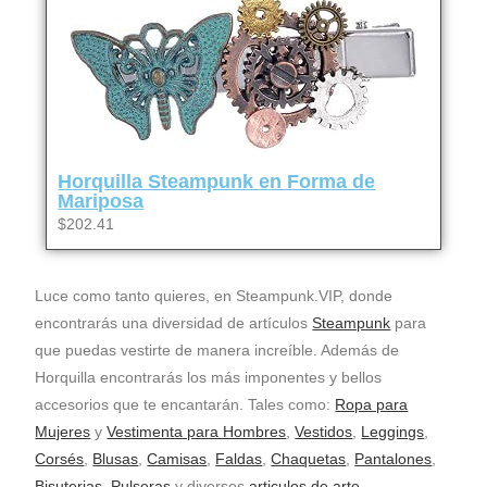
Horquilla Steampunk en Forma de
Mariposa
$202.41
Luce como tanto quieres, en Steampunk.VIP, donde
encontrarás una diversidad de artículos
Steampunk
para
que puedas vestirte de manera increíble. Además de
Horquilla encontrarás los más imponentes y bellos
accesorios que te encantarán. Tales como:
Ropa para
Mujeres
y
Vestimenta para Hombres
,
Vestidos
,
Leggings
,
Corsés
,
Blusas
,
Camisas
,
Faldas
,
Chaquetas
,
Pantalones
,
Bisuterias
,
Pulseras
y diversos
articulos de arte
.