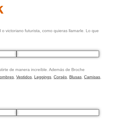
k
 victoriano futurista, como quieras llamarle. Lo que
tirte de manera increíble. Además de Broche
Hombres
,
Vestidos
,
Leggings
,
Corsés
,
Blusas
,
Camisas
,