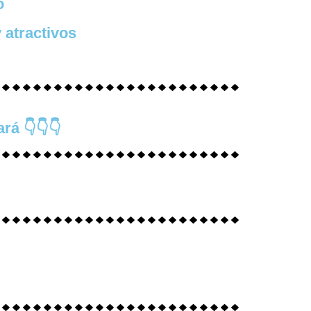
o
 atractivos
rá 👇👇👇